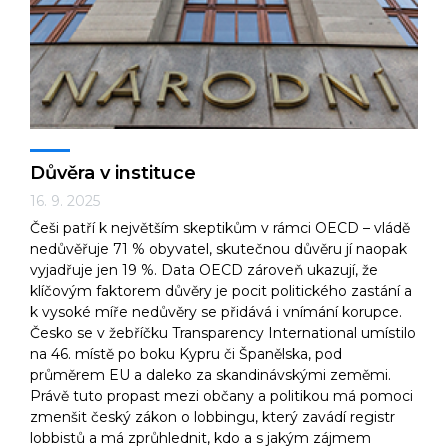
Důvěra v instituce
16. 9. 2025
Češi patří k největším skeptikům v rámci OECD – vládě
nedůvěřuje 71 % obyvatel, skutečnou důvěru jí naopak
vyjadřuje jen 19 %. Data OECD zároveň ukazují, že
klíčovým faktorem důvěry je pocit politického zastání a
k vysoké míře nedůvěry se přidává i vnímání korupce.
Česko se v žebříčku Transparency International umístilo
na 46. místě po boku Kypru či Španělska, pod
průměrem EU a daleko za skandinávskými zeměmi.
Právě tuto propast mezi občany a politikou má pomoci
zmenšit český zákon o lobbingu, který zavádí registr
lobbistů a má zprůhlednit, kdo a s jakým zájmem