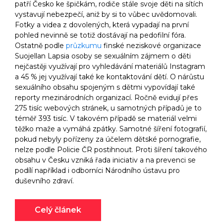
patří Česko ke špičkám, rodiče stále svoje děti na sítích
vystavují nebezpečí, aniž by si to vůbec uvědomovali.
Fotky a videa z dovolených, která vypadají na první
pohled nevinně se totiž dostávají na pedofilní fóra.
Ostatně podle
průzkumu
finské neziskové organizace
Suojellan Lapsia osoby se sexuálním zájmem o děti
nejčastěji využívají pro vyhledávání materiálů Instagram
a 45 % jej využívají také ke kontaktování dětí. O nárůstu
sexuálního obsahu spojeným s dětmi vypovídají také
reporty mezinárodních organizací. Ročně evidují přes
275 tisíc webových stránek, u samotných případů je to
téměř 393 tisíc. V takovém případě se materiál velmi
těžko maže a vymáhá zpátky. Samotné šíření fotografií,
pokud nebyly pořízeny za účelem dětské pornografie,
nelze podle Policie ČR postihnout. Proti šíření takového
obsahu v Česku vzniká řada iniciativ a na prevenci se
podílí například i odborníci Národního ústavu pro
duševního zdraví.
Celý článek