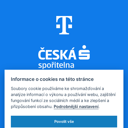
Informace o cookies na této stránce
Soubory cookie používáme ke shromažďování a
analýze informací o výkonu a používání webu, zajištění
© 2026, Evropa v datech
fungování funkcí ze sociálních médií a ke zlepšení a
Kontakt pro média:
tomas.odstrcil@dfmg.cz
přizpůsobení obsahu.
Podrobnější nastavení
.
Sociální sítě:
Povolit vše
Všechna data poskytujeme volně ke stažení a k následné