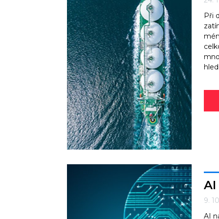
24. 
Při 
zatí
méně
celk
mnoh
hled
AI
9. 1
AI n