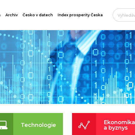
a
Archiv
Česko v datech
Index prosperity Česka
Ekonomika
Technologie
a byznys