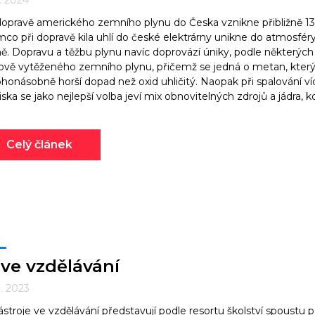
1. 2024
dopravě amerického zemního plynu do Česka vznikne přibližně 1
mco při dopravě kila uhlí do české elektrárny unikne do atmosfér
. Dopravu a těžbu plynu navíc doprovází úniky, podle některých 
ově vytěženého zemního plynu, přičemž se jedná o metan, který
onásobně horší dopad než oxid uhličitý. Naopak při spalování v
iska se jako nejlepší volba jeví mix obnovitelných zdrojů a jádra,
Celý článek
 ve vzdělávání
0. 2023
ástroje ve vzdělávání představují podle resortu školství spoustu př