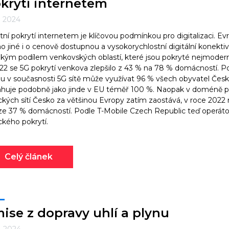
krytí internetem
2. 2024
itní pokrytí internetem je klíčovou podmínkou pro digitalizaci. Ev
 jiné i o cenově dostupnou a vysokorychlostní digitální konekti
kým podílem venkovských oblastí, které jsou pokryté nejmoderně
22 se 5G pokrytí venkova zlepšilo z 43 % na 78 % domácností. 
u v současnosti 5G sítě může využívat 96 % všech obyvatel Česk
huje podobně jako jinde v EU téměř 100 %. Naopak v doméně p
ckých sítí Česko za většinou Evropy zatím zaostává, v roce 2022 
e 37 % domácností. Podle T-Mobile Czech Republic teď operátoři
ckého pokrytí.
Celý článek
ise z dopravy uhlí a plynu