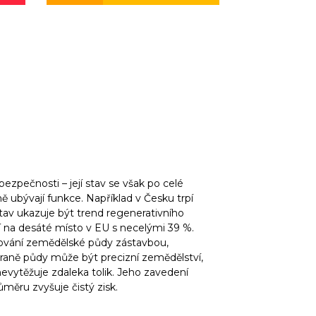
ezpečnosti – její stav se však po celé
 ubývají funkce. Například v Česku trpí
stav ukazuje být trend regenerativního
 na desáté místo v EU s necelými 39 %.
eťování zemědělské půdy zástavbou,
hraně půdy může být precizní zemědělství,
nevytěžuje zdaleka tolik. Jeho zavedení
měru zvyšuje čistý zisk.