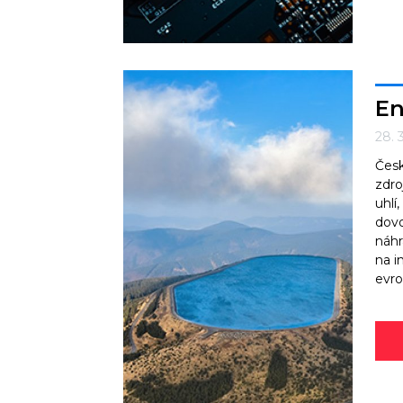
En
28. 
Česk
zdro
uhlí
dovo
náhr
na i
evro