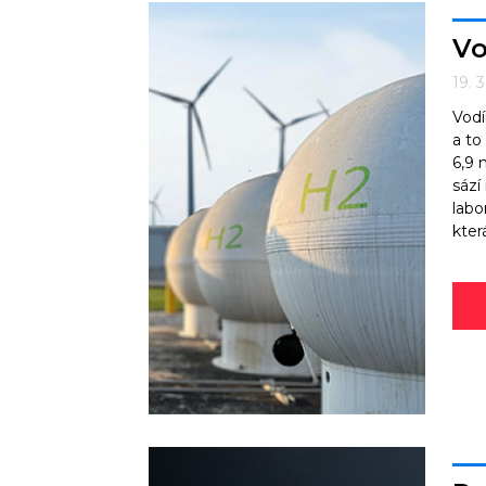
Vo
19. 
Vodí
a to
6,9 
sází
labo
kter