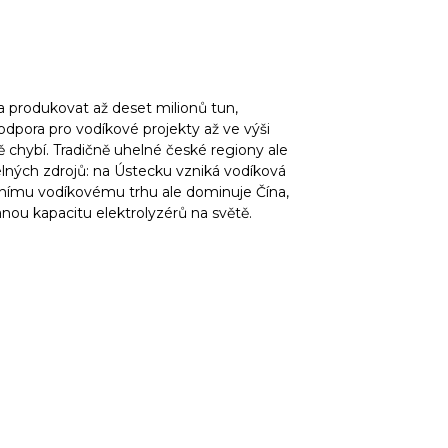
 produkovat až deset milionů tun,
odpora pro vodíkové projekty až ve výši
 chybí. Tradičně uhelné české regiony ale
elných zdrojů: na Ústecku vzniká vodíková
bálnímu vodíkovému trhu ale dominuje Čína,
anou kapacitu elektrolyzérů na světě.