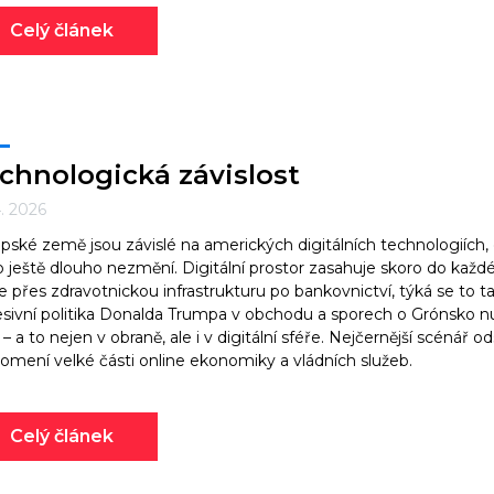
Celý článek
chnologická závislost
4. 2026
pské země jsou závislé na amerických digitálních technologiích, 
o ještě dlouho nezmění. Digitální prostor zasahuje skoro do každ
e přes zdravotnickou infrastrukturu po bankovnictví, týká se to ta
sivní politika Donalda Trumpa v obchodu a sporech o Grónsko nu
– a to nejen v obraně, ale i v digitální sféře. Nejčernější scénář 
omení velké části online ekonomiky a vládních služeb.
Celý článek