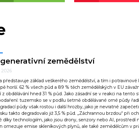
e
generativní zemědělství
6. 2026
 představuje základ veškerého zemědělství, a tím i potravinové b
pě horší. 62 % všech půd a 89 % těch zemědělských v EU závažně
í z obdělávání hned 31 % půd. Jako zásadní se v reakci na tento 
odaření: tuzemsko se v podílu šetrně obdělávané orné půdy řadí
gradací půdy však rostou i další hrozby, jako je nevratné zapeč
sku takto degradovalo již 3,5 % půd. „Záchrannou brzdou“ při oc
é díky technologiím, jako jsou drony, senzory nebo AI, prostředí 
n omezuje emise skleníkových plynů, ale také zemědělcům v prů