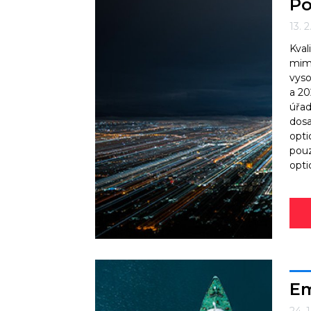
Po
13. 
Kval
mimo
vyso
a 20
úřad
dosa
opti
pouz
opti
Em