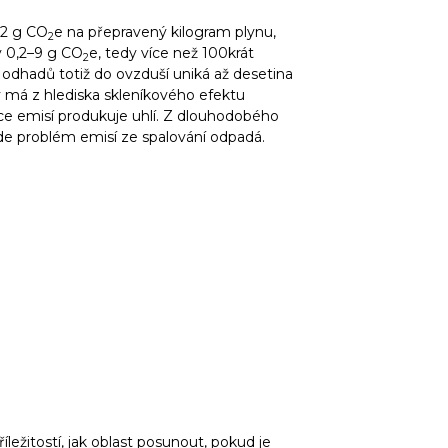
32 g CO
e na přepravený kilogram plynu,
2
y 0,2–9 g CO
e, tedy více než 100krát
2
odhadů totiž do ovzduší uniká až desetina
 má z hlediska skleníkového efektu
íce emisí produkuje uhlí. Z dlouhodobého
 kde problém emisí ze spalování odpadá.
íležitostí, jak oblast posunout, pokud je