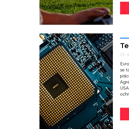
Te
23. 
Evro
se t
prác
Agre
USA 
ochr