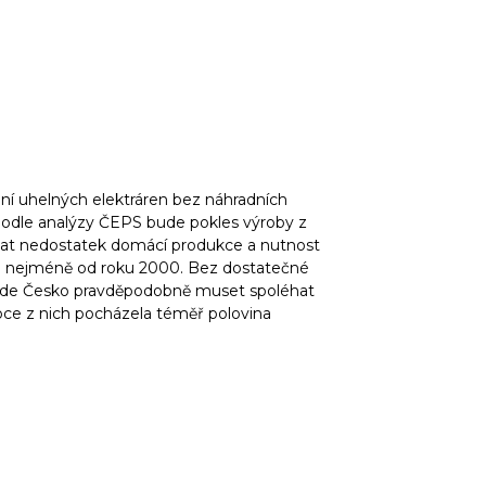
í uhelných elektráren bez náhradních
 Podle analýzy ČEPS bude pokles výroby z
menat nedostatek domácí produkce a nutnost
je nejméně od roku 2000. Bez dostatečné
bude Česko pravděpodobně muset spoléhat
roce z nich pocházela téměř polovina