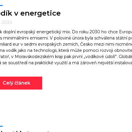
dík v energetice
3. 2024
k doplní evropský energetický mix. Do roku 2030 ho chce Evropa
 s minimálními emisemi. V polovině února byla schválena státní p
miliard eur v sedmi evropských zemích, Česko mezi nimi nicméně
 na vodík jako na technologii, která může pomoci rozvoji obnovit
ratoř, v Moravskoslezském kraji pak první „vodíkové údolí”. Glo
á se soustředí na praktické využití a má zároveň největší instalov
Celý článek