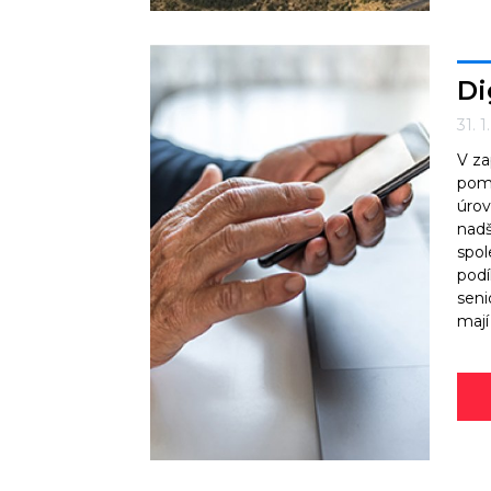
Di
31. 1
V za
pomo
úrov
nadš
spol
podí
seni
mají