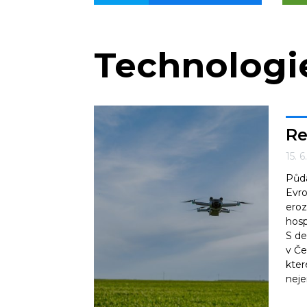
Technologi
Re
15. 
Půda
Evro
eroz
hosp
S de
v Če
kter
neje