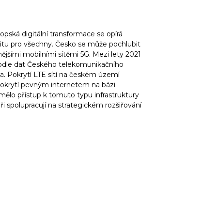
ropská digitální transformace se opírá
vitu pro všechny. Česko se může pochlubit
jšími mobilními sítěmi 5G. Mezi lety 2021
Podle dat Českého telekomunikačního
a. Pokrytí LTE sítí na českém území
okrytí pevným internetem na bázi
mělo přístup k tomuto typu infrastruktury
 spolupracují na strategickém rozšiřování