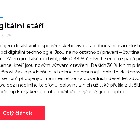
gitální stáří
. 2025
pojení do aktivního společenského života a odbourání osamělos
ci digitální technologie. Jsou na ně ostatně připravení – čtvrtina 
ni. Zájem jim také nechybí, jelikož 38 % českých seniorů spadá 
ence, kteří jsou novým výzvám otevřeni. Dalších 36 % k nim při
ečnost často podceňuje, s technologiemi mají i bohaté zkušenos
l seniorů připojených na internet se za posledních deset let zdvoj
ora bez mobilního telefonu, polovina z nich už také přešla z tlačí
 přístup k nějakému druhu počítače, nejčastěji jde o laptop.
Celý článek