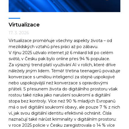
Virtualizace
17. 3. 2026
Virtualizace proměňuje všechny aspekty života – od
mezilidských vztahů přes práci až po zábavu.
V říjnu 2025 užívalo internet již 6 miliard lidí po celém
světě, v Česku pak bylo online přes 94 % populace.
Za výrazný trend platí využívání AI v rolích, které dříve
náležely jiným lidem. Téměř třetina teenagerů považuje
konverzace s umělou inteligencí za stejně uspokojivé
nebo uspokojivější než konverzace s opravdovými
přáteli. S přesunem života do digitálního prostoru však
rostou také rizika jako narušení soukromí a digitální
stopa bez kontroly. Více než 90 % mladých Evropanů
má o své digitální soukromí obavy, ale pouze 7 % z nich
ví, jak svou digitální identitu efektivně ochránit. Čísla
naznačují také nárůst kriminality v digitálním prostoru:
v roce 2025 policie v Česku zaregistrovala o 14 % více