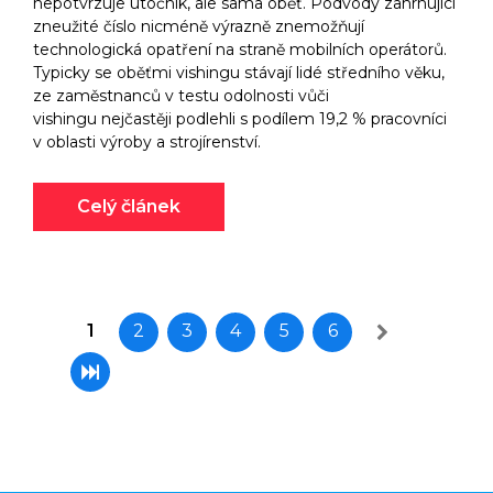
nepotvrzuje útočník, ale sama oběť. Podvody zahrnující
zneužité číslo nicméně výrazně znemožňují
technologická opatření na straně mobilních operátorů.
Typicky se oběťmi vishingu stávají lidé středního věku,
ze zaměstnanců v testu odolnosti vůči
vishingu nejčastěji podlehli s podílem 19,2 % pracovníci
v oblasti výroby a strojírenství.
Celý článek
1
2
3
4
5
6