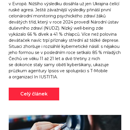
v Evropě. Nižšího výsledku dosáhla už jen Ukrajina čelící
ruské agresi. Ještě závažnější výsledky přináší první
celonárodní monitoring psychického zdraví žáků
devátých tříd, který v roce 2024 provedl Národní ústav
duševního zdraví (NUDZ). Nízký well-being zde
vykázalo 66 % dívek a 41 % chlapců. Více než polovina
deváťaček navíc trpí příznaky střední až těžké deprese.
Situaci zhoršuje i rozsáhlé kybernetické násilí: s nějakou
jeho formou se v posledním roce setkalo 85 % mladých
Čechů ve věku 11 až 21 let a dvě třetiny z nich
se dokonce staly samy obětí kyberšikany, ukazuje
průzkum agentury Ipsos ve spolupráci s T-Mobile
a organizací In IUSTITIA.
Celý článek