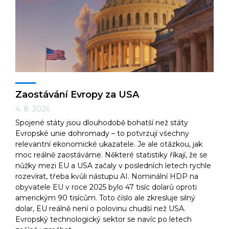
Technologie
Ekonomika a byznys
Zaostávání Evropy za USA
4. 8. 2026
Spojené státy jsou dlouhodobě bohatší než státy
Kultura a sport
Evropské unie dohromady – to potvrzují všechny
relevantní ekonomické ukazatele. Je ale otázkou, jak
moc reálně zaostáváme. Některé statistiky říkají, že se
nůžky mezi EU a USA začaly v posledních letech rychle
rozevírat, třeba kvůli nástupu AI. Nominální HDP na
obyvatele EU v roce 2025 bylo 47 tisíc dolarů oproti
americkým 90 tisícům. Toto číslo ale zkresluje silný
dolar, EU reálně není o polovinu chudší než USA.
Evropský technologický sektor se navíc po letech