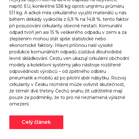
napříč EU, konkrétně 538 kg oproti unijnímu průměru
511 kg. A ačkoli míra cirkulárního využití materiálů u nás
během dekády vyskočila z 6,9 % na 14,8 %, tento faktor
při posuzování cirkularity obecně nestačí. Komunální
odpad tvoří jen asi 15 % veškerého odpadu v zemi a za
zlepšením mohou stát spíše statistické nebo
ekonomické faktory. Hlavní příčinou naší vysoké
produkce komunálních odpadů zůstává dlouhodobě
levné skládkování. Cestu ven ukazují cirkulární obchodní
modely a kolektivní systémy jako nástroje rozšířené
odpovědnosti výrobců –⁠⁠⁠⁠⁠⁠ od zpětného odběru
pneumatik a mobilů až po pilotní sběr nábytku. Rozvoj
cirkularity v Česku nicméně může ovlivnit skutečnost,
že téměř dvě třetiny Čechů snahu žít udržitelně mají
pouze za podmínky, že to pro ně neznamená výrazné
omezení.
Celý článek