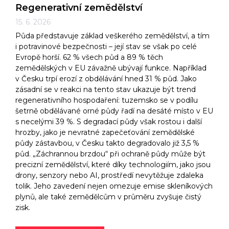
Regenerativní zemědělství
15. 6. 2026
Půda představuje základ veškerého zemědělství, a tím
i potravinové bezpečnosti – její stav se však po celé
Evropě horší. 62 % všech půd a 89 % těch
zemědělských v EU závažně ubývají funkce. Například
v Česku trpí erozí z obdělávání hned 31 % půd. Jako
zásadní se v reakci na tento stav ukazuje být trend
regenerativního hospodaření: tuzemsko se v podílu
šetrně obdělávané orné půdy řadí na desáté místo v EU
s necelými 39 %. S degradací půdy však rostou i další
hrozby, jako je nevratné zapečeťování zemědělské
půdy zástavbou, v Česku takto degradovalo již 3,5 %
půd. „Záchrannou brzdou“ při ochraně půdy může být
precizní zemědělství, které díky technologiím, jako jsou
drony, senzory nebo AI, prostředí nevytěžuje zdaleka
tolik. Jeho zavedení nejen omezuje emise skleníkových
plynů, ale také zemědělcům v průměru zvyšuje čistý
zisk.