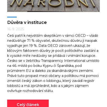
Důvěra v instituce
16. 9. 2025
Češi patří k největším skeptikům v rámci OECD – vládě
nedůvěřuje 71 % obyvatel, skutečnou důvěru jí naopak
vyjadřuje jen 19 %. Data OECD zároveň ukazují, že
klíčovým faktorem důvěry je pocit politického zastání a
k vysoké míře nedůvěry se přidává i vnímání korupce.
Česko se v žebříčku Transparency International umístilo
na 46. místě po boku Kypru či Španělska, pod
průměrem EU a daleko za skandinávskými zeměmi.
Právě tuto propast mezi občany a politikou má pomoci
zmenšit český zákon o lobbingu, který zavádí registr
lobbistů a má zprůhlednit, kdo a s jakým zájmem
ovlivňuje rozhodování státu.
Celý článek