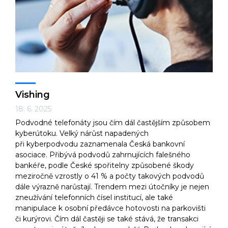
Vishing
18. 6. 2025
Podvodné telefonáty jsou čím dál častějším způsobem
kyberútoku. Velký nárůst napadených
při kyberpodvodu zaznamenala Česká bankovní
asociace. Přibývá podvodů zahrnujících falešného
bankéře, podle České spořitelny způsobené škody
meziročně vzrostly o 41 % a počty takových podvodů
dále výrazně narůstají. Trendem mezi útočníky je nejen
zneužívání telefonních čísel institucí, ale také
manipulace k osobní předávce hotovosti na parkovišti
či kurýrovi. Čím dál častěji se také stává, že transakci