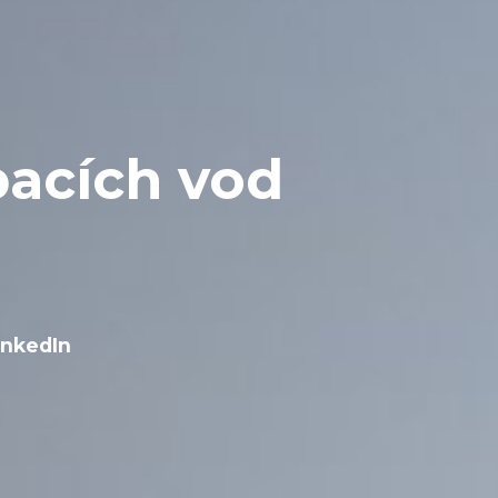
pacích vod
inkedIn