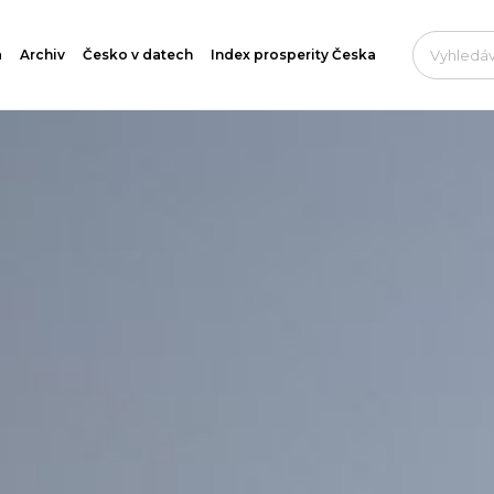
a
Archiv
Česko v datech
Index prosperity Česka