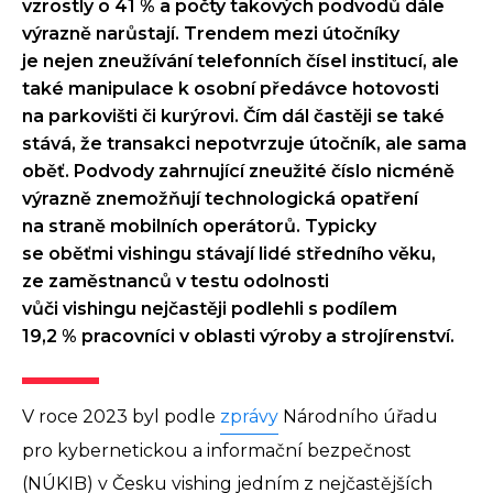
vzrostly o 41 % a počty takových podvodů dále
výrazně narůstají. Trendem mezi útočníky
je nejen zneužívání telefonních čísel institucí, ale
také manipulace k osobní předávce hotovosti
na parkovišti či kurýrovi. Čím dál častěji se také
stává, že transakci nepotvrzuje útočník, ale sama
oběť. Podvody zahrnující zneužité číslo nicméně
výrazně znemožňují technologická opatření
na straně mobilních operátorů. Typicky
se oběťmi vishingu stávají lidé středního věku,
ze zaměstnanců v testu odolnosti
vůči vishingu nejčastěji podlehli s podílem
19,2 % pracovníci v oblasti výroby a strojírenství.
V roce 2023 byl podle
zprávy
Národního úřadu
pro kybernetickou a informační bezpečnost
(NÚKIB) v Česku vishing jedním z nejčastějších