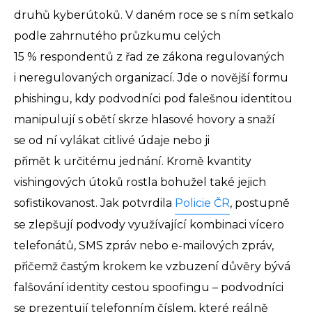
druhů kyberútoků. V daném roce se s ním setkalo
podle zahrnutého průzkumu celých
15 % respondentů z řad ze zákona regulovaných
i neregulovaných organizací. Jde o novější formu
phishingu, kdy podvodníci pod falešnou identitou
manipulují s obětí skrze hlasové hovory a snaží
se od ní vylákat citlivé údaje nebo ji
přimět k určitému jednání. Kromě kvantity
vishingových útoků rostla bohužel také jejich
sofistikovanost. Jak potvrdila
Policie ČR
, postupně
se zlepšují podvody využívající kombinaci vícero
telefonátů, SMS zpráv nebo e-mailových zpráv,
přičemž častým krokem ke vzbuzení důvěry bývá
falšování identity cestou spoofingu – podvodníci
se prezentují telefonním číslem, které reálně