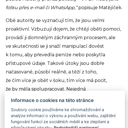
fotku přes e-mail či WhatsApp,”
popisuje Matějíček.
Obě autority se vyznačují tím, že jsou velmi
proaktivní. Vzbuzují dojem, že chtějí oběti pomoci,
provádí ji domnělým záchranným procesem, ale
ve skutečnosti se ji snaží manipulací dovést
k tomu, aby převedla peníze nebo poskytla
přístupové údaje. Takové útoky jsou dobře
načasované, působí reálně, a těží z toho,
že čím více je oběť v šoku, tím více má pocit,
že by měla spolupracovat. Nejedná
se o improvizaci, ale o pečlivě připravovaný scénář.
Informace o cookies na této stránce
„Útočník má často připravený skriptovaný plán
Soubory cookie používáme ke shromažďování a
hovoru s různými větvemi podle toho, jak oběť
analýze informací o výkonu a používání webu, zajištění
fungování funkcí ze sociálních médií a ke zlepšení a
reaguje. Ví, jak člověka udržet v hovoru, jak ji
přizpůsobení obsahu.
Podrobnější nastavení
.