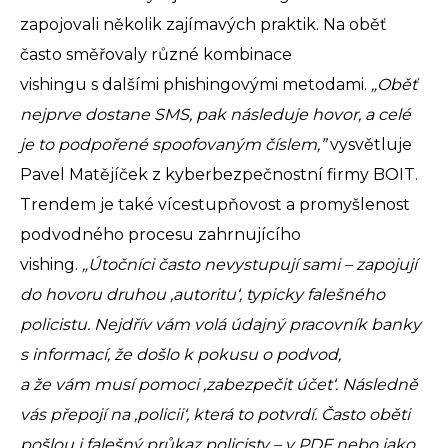
zapojovali několik zajímavých praktik. Na oběť
často směřovaly různé kombinace
vishingu s dalšími phishingovými metodami.
„Oběť
nejprve dostane SMS, pak následuje hovor, a celé
je to podpořené spoofovaným číslem,”
vysvětluje
Pavel Matějíček z kyberbezpečnostní firmy BOIT.
Trendem je také vícestupňovost a promyšlenost
podvodného procesu zahrnujícího
vishing.
„Útočníci často nevystupují sami – zapojují
do hovoru druhou ‚autoritu‘, typicky falešného
policistu. Nejdřív vám volá údajný pracovník banky
s informací, že došlo k pokusu o podvod,
a že vám musí pomoci ‚zabezpečit účet‘. Následně
vás přepojí na ‚policii‘, která to potvrdí. Často oběti
pošlou i falešný průkaz policisty – v PDF nebo jako