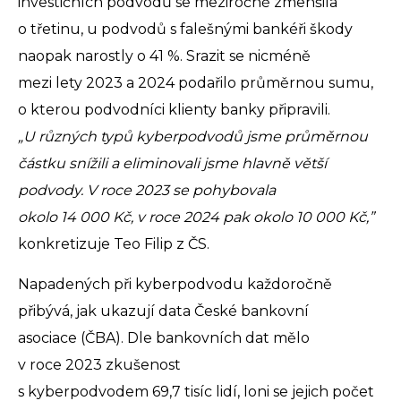
investičních podvodů se meziročně zmenšila
o třetinu, u podvodů s falešnými bankéři škody
naopak narostly o 41 %. Srazit se nicméně
mezi lety 2023 a 2024 podařilo průměrnou sumu,
o kterou podvodníci klienty banky připravili.
„U různých typů kyberpodvodů jsme průměrnou
částku snížili a eliminovali jsme hlavně větší
podvody. V roce 2023 se pohybovala
okolo 14 000 Kč, v roce 2024 pak okolo 10 000 Kč,”
konkretizuje Teo Filip z ČS.
Napadených při kyberpodvodu každoročně
přibývá, jak ukazují data České bankovní
asociace (ČBA). Dle bankovních dat mělo
v roce 2023 zkušenost
s kyberpodvodem 69,7 tisíc lidí, loni se jejich počet