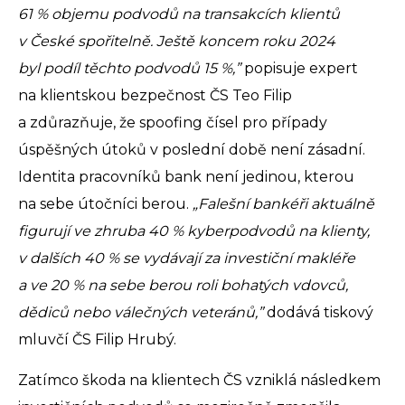
61 % objemu podvodů na transakcích klientů
v České spořitelně. Ještě koncem roku 2024
byl podíl těchto podvodů 15 %,”
popisuje expert
na klientskou bezpečnost ČS Teo Filip
a zdůrazňuje, že spoofing čísel pro případy
úspěšných útoků v poslední době není zásadní.
Identita pracovníků bank není jedinou, kterou
na sebe útočníci berou.
„Falešní bankéři aktuálně
figurují ve zhruba 40 % kyberpodvodů na klienty,
v dalších 40 % se vydávají za investiční makléře
a ve 20 % na sebe berou roli bohatých vdovců,
dědiců nebo válečných veteránů,”
dodává tiskový
mluvčí ČS Filip Hrubý.
Zatímco škoda na klientech ČS vzniklá následkem