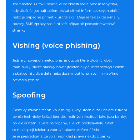
Jde o metodu útoku spadající do oblasti sociálního inženýrství,
kdy útočníci jednají s cílem získat citlivé informace svých obětí,
nebo je případně přimět k určité akci. Děje se tak skrze e-maily,
hovory, SMS zprávy, sociální sítě, případně podvodné webové
stránky.
Vishing (voice phishing)
Jedna z novějších metod phishingu, při které útočníci oběť
manipulují skrze hlasový hovor (telefonický či internetový) s cílem
získat od ní citlivá data nebo dosáhnout toho, aby jim napřímo
převedla peníze.
Spoofing
Často využívaná technika vishingu, kdy útočníci za účelem získání
peněz technicky falšují identitu reálných institucí, jako jsou banky,
policie či státní a veřejné orgány, a jejich představitelů. Oběti
se na displeji telefonu zobrazí takové telefonní číslo,
že je přesvědčená, že volá například právě někdo z banky.