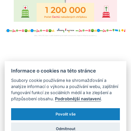
EU chce dosáhnout
Informace o cookies na této stránce
proočkovanosti 30 %
Soubory cookie používáme ke shromažďování a
analýze informací o výkonu a používání webu, zajištění
V Německu, Itálii, Velké Británii, Španělsku nebo
fungování funkcí ze sociálních médií a ke zlepšení a
Francii přesahuje celková proočkovanost 20 %.
přizpůsobení obsahu.
Podrobnější nastavení
.
Cílem EU je zvednout tuto hodnotu nad 30%
Povolit vše
hranici, Světová zdravotnická organizace si zase
za cíl stanovila proočkovat 75 % seniorské
Odmítnout