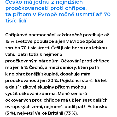
Česko má jednu z nejnižších
proočkovaností proti chřipce,
ta přitom v Evropě ročně usmrtí až 70
tisíc lidí
Chřipkové onemocnění každoročně postihuje až
15 % světové populace a jen v Evropě způsobí
zhruba 70 tisíc úmrtí. Češi ji ale berou na lehkou
váhu, patří totiž k nejméně
proočkovaným národům. Očkování proti chřipce
má jen 5 % Čechů, a mezi seniory, kteří patří
k nejohroženější skupině, dosahuje míra
proočkovanosti jen 20 %. Pojištěnci starší 65 let
a další rizikové skupiny přitom mohou
využít očkování zdarma. Méně seniorů
očkovaných proti chřipce má už jen šest dalších
evropských zemí, nejmenší podíl patří Estonsku
(5 %), největší Velké Británii (73 %).