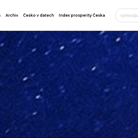
a
Archiv
Česko v datech
Index prosperity Česka