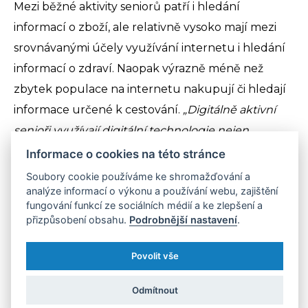
Mezi běžné aktivity seniorů patří i hledání
informací o zboží, ale relativně vysoko mají mezi
srovnávanými účely využívání internetu i hledání
informací o zdraví. Naopak výrazně méně než
zbytek populace na internetu nakupují či hledají
informace určené k cestování.
„Digitálně aktivní
senioři využívají digitální technologie nejen
ke komunikaci s přáteli a rodinou například skrze
Informace o cookies na této stránce
Whatsapp, ale také k plánování pohybu mimo
Soubory cookie používáme ke shromažďování a
analýze informací o výkonu a používání webu, zajištění
domov díky mapám či jízdním řádům, správě
fungování funkcí ze sociálních médií a ke zlepšení a
svých financí v elektronickém bankovnictví a k
přizpůsobení obsahu.
Podrobnější nastavení
.
zjišťování nových informací a vzdělávání.
Důležitým faktorem, který ovlivňuje, jak a jestli
Povolit vše
senioři využívají digitální technologie, jsou ale právě
Odmítnout
jejich sociální kontakty - velmi často totiž seniory