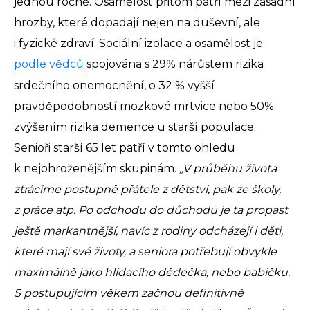
jednou ročně. Osamělost přitom patří mezi zásadní
hrozby, které dopadají nejen na duševní, ale
i fyzické zdraví. Sociální izolace a osamělost je
podle vědců
spojována s 29% nárůstem rizika
srdečního onemocnění, o 32 % vyšší
pravděpodobností mozkové mrtvice nebo 50%
zvýšením rizika demence u starší populace.
Senioři starší 65 let patří v tomto ohledu
k nejohroženějším skupinám.
„V průběhu života
ztrácíme postupně přátele z dětství, pak ze školy,
z práce atp. Po odchodu do důchodu je ta propast
ještě markantnější, navíc z rodiny odcházejí i děti,
které mají své životy, a seniora potřebují obvykle
maximálně jako hlídacího dědečka, nebo babičku.
S postupujícím věkem začnou definitivně