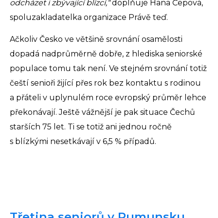
odcházet i zbývající blízcí,“
doplňuje Hana Čepová,
spoluzakladatelka organizace Právě teď.
Ačkoliv Česko ve většině srovnání osamělosti
dopadá nadprůměrně dobře, z hlediska seniorské
populace tomu tak není. Ve stejném srovnání totiž
čeští senioři žijící přes rok bez kontaktu s rodinou
a přáteli v uplynulém roce evropský průměr lehce
překonávají. Ještě vážnější je pak situace Čechů
starších 75 let. Ti se totiž ani jednou ročně
s blízkými nesetkávají v 6,5 % případů.
Třetina seniorů v Rumunsku