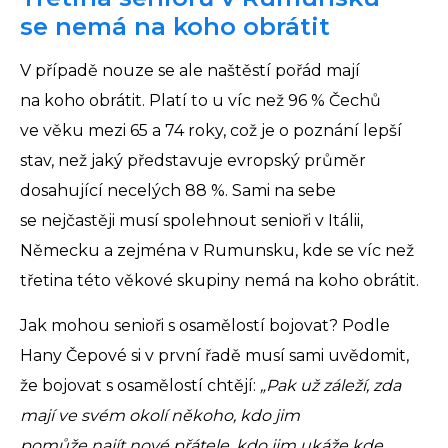
se nemá na koho obrátit
V případě nouze se ale naštěstí pořád mají
na koho obrátit. Platí to u víc než 96 % Čechů
ve věku mezi 65 a 74 roky, což je o poznání lepší
stav, než jaký představuje evropský průměr
dosahující necelých 88 %. Sami na sebe
se nejčastěji musí spolehnout senioři v Itálii,
Německu a zejména v Rumunsku, kde se víc než
třetina této věkové skupiny nemá na koho obrátit.
Jak mohou senioři s osamělostí bojovat? Podle
Hany Čepové si v první řadě musí sami uvědomit,
že bojovat s osamělostí chtějí:
„Pak už záleží, zda
mají ve svém okolí někoho, kdo jim
pomůže najít nové přátele, kdo jim ukáže kde