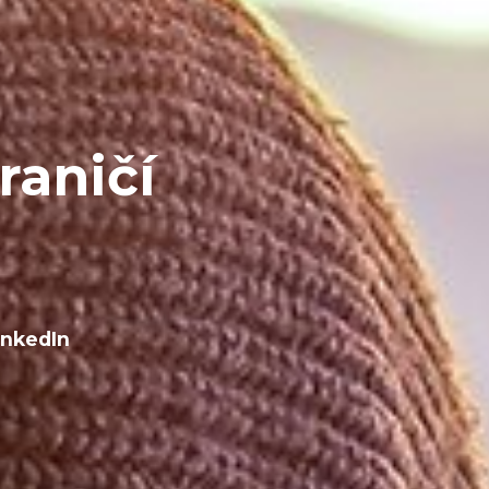
raničí
inkedIn