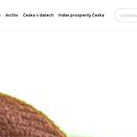
a
Archiv
Česko v datech
Index prosperity Česka