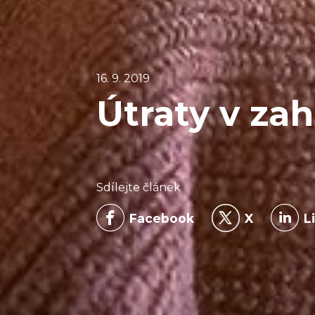
16. 9. 2019
Útraty v zah
Sdílejte článek
Facebook
X
L