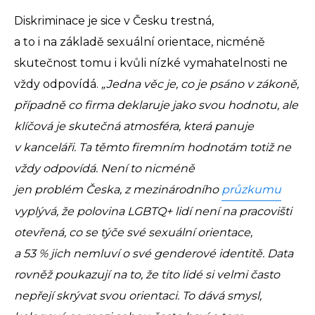
Diskriminace je sice v Česku trestná,
a to i na základě sexuální orientace, nicméně
skutečnost tomu i kvůli nízké vymahatelnosti ne
vždy odpovídá.
„Jedna věc je, co je psáno v zákoně,
případně co firma deklaruje jako svou hodnotu, ale
klíčová je skutečná atmosféra, která panuje
v kanceláři. Ta těmto firemním hodnotám totiž ne
vždy odpovídá. Není to nicméně
jen problém Česka, z mezinárodního
průzkumu
vyplývá, že polovina LGBTQ+ lidí není na pracovišti
otevřená, co se týče své sexuální orientace,
a 53 % jich nemluví o své genderové identitě. Data
rovněž poukazují na to, že tito lidé si velmi často
nepřejí skrývat svou orientaci. To dává smysl,