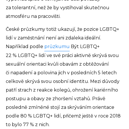
za tolerantní, než že by vystihoval skutečnou
atmosféru na pracovišti.
České průzkumy totiž ukazují, že pozice LGBTQ+
lidí v zaměstnání není ani zdaleka ideální.
Například podle
průzkumu
Být LGBTQ+
22 % LGBTQ+ lidí ve své práci aktivně skrývá svou
sexuální orientaci kvůli obavám z obtěžování
či napadení a polovina jich v posledních 5 letech
celkově skrývá svou osobní identitu. Mezi důvody
patří strach z reakce kolegů, ohrožení kariérního
postupu a obavy ze zhoršení vztahů. Právě
posledně zmíněné stojí za skrýváním orientace
podle 80 % LGBTQ+ lidí, přičemž ještě v roce 2018
to bylo 77 % z nich.