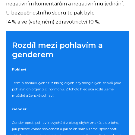
negativním komentářům a negativnímu jednání.
U bezpečnostního sboru to pak bylo
14 % a ve (veřejném) zdravotnictví 10 %.
Rozdíl mezi pohlavím a
genderem
Pohlaví
Termín pohlaví vychází z biologických a fyziologických znaků jako
pohlavních orgánů či hormonů. Z tohoto hlediska rozlišujeme
mužské a ženské pohlaví.
Gender
Gender oproti pohlaví nevychází z biologických znaků, ale z toho,
jak jedince vnímá společnost a jak se on sám v rámci společnosti