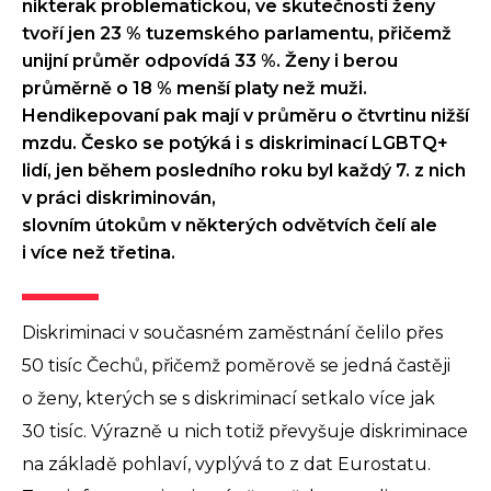
nikterak problematickou, ve skutečnosti ženy
tvoří jen 23 % tuzemského parlamentu, přičemž
unijní průměr odpovídá 33 %. Ženy i berou
průměrně o 18 % menší platy než muži.
Hendikepovaní pak mají v průměru o čtvrtinu nižší
mzdu. Česko se potýká i s diskriminací LGBTQ+
lidí, jen během posledního roku byl každý 7. z nich
v práci diskriminován,
slovním útokům v některých odvětvích čelí ale
i více než třetina.
Diskriminaci v současném zaměstnání čelilo přes
50 tisíc Čechů, přičemž poměrově se jedná častěji
o ženy, kterých se s diskriminací setkalo více jak
30 tisíc. Výrazně u nich totiž převyšuje diskriminace
na základě pohlaví, vyplývá to z dat Eurostatu.