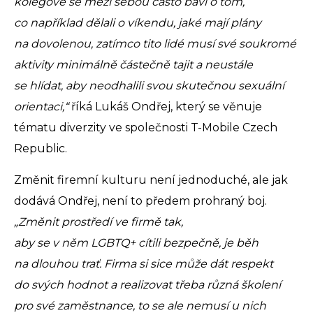
kolegové se mezi sebou často baví o tom,
co například dělali o víkendu, jaké mají plány
na dovolenou, zatímco tito lidé musí své soukromé
aktivity minimálně částečně tajit a neustále
se hlídat, aby neodhalili svou skutečnou sexuální
orientaci,“
říká Lukáš Ondřej, který se věnuje
tématu diverzity ve společnosti T-Mobile Czech
Republic.
Změnit firemní kulturu není jednoduché, ale jak
dodává Ondřej, není to předem prohraný boj.
„Změnit prostředí ve firmě tak,
aby se v něm LGBTQ+ cítili bezpečně, je běh
na dlouhou trať. Firma si sice může dát respekt
do svých hodnot a realizovat třeba různá školení
pro své zaměstnance, to se ale nemusí u nich