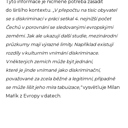
Tyto informace je nicméně potřeba zasadit
do širšího kontextu.
„V přepočtu na tisíc obyvatel
se s diskriminací v práci setkal 4. nejnižší počet
Čechů v porovnání se sledovanými evropskými
zeměmi. Jak ale ukazují další studie, mezinárodní
průzkumy mají výrazné limity. Například existují
rozdíly v kulturním vnímání diskriminace.
V některých zemích může být jednání,
které je jinde vnímané jako diskriminační,
považované za zcela běžné a legitimní, případně
se může lišit jeho míra tabuizace,“
vysvětluje Milan
Mařík z Evropy v datech.