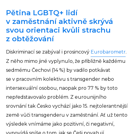
Pětina LGBTQ+ lidí
v zaměstnání aktivně skrývá
svou orientaci kvůli strachu
z obtěžování
Diskriminací se zabýval i prosincový
Eurobarometr
.
Z něho mimo jiné vyplynulo, že přibližně každému
sedmému Čechovi (14 %) by vadilo potkávat
se v pracovním kolektivu s transgender nebo
intersexuální osobou, naopak pro 77 % by toto
nepředstavovalo problém. Z eurounijního
srovnání tak Česko vychází jako 15. nejtolerantnější
země vůči transgenderu v zaměstnání. Ať už tento
výsledek vnímáme jako pozitivní, či negativní,
vypovídá spíše o tom, jak se Češi považují