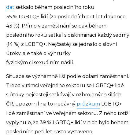
dat
setkalo během posledního roku
35 % LGBTQ+ lidí (za posledních pět let dokonce
43 %). Přímo v zaměstnání se pak během
posledního roku setkal s diskriminací každý sedmý
(14 %) z LGBTQ+. Nejčastěji se jednalo o slovní
útoky, ale také o výhružky
fyzickým či sexuálním násilí.
Situace se významně liší podle oblasti zaměstnání.
Třeba v rámci veřejného sektoru se LGBTQ+ lidé
s útoky nejčastěji setkávají v ozbrojených silách
ČR, upozornil na to nedávný
průzkum
LGBTQ+
lidé zaměstnaní ve veřejném sektoru. Z něho totiž
vyplynulo, že 39 % LGBTQ+ lidí v nich bylo během
posledních pěti let často vystaveno