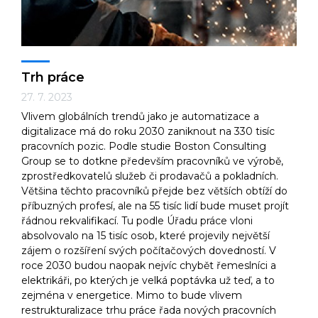
Trh práce
27. 7. 2023
Vlivem globálních trendů jako je automatizace a
digitalizace má do roku 2030 zaniknout na 330 tisíc
pracovních pozic. Podle studie Boston Consulting
Group se to dotkne především pracovníků ve výrobě,
zprostředkovatelů služeb či prodavačů a pokladních.
Většina těchto pracovníků přejde bez větších obtíží do
příbuzných profesí, ale na 55 tisíc lidí bude muset projít
řádnou rekvalifikací. Tu podle Úřadu práce vloni
absolvovalo na 15 tisíc osob, které projevily největší
zájem o rozšíření svých počítačových dovedností. V
roce 2030 budou naopak nejvíc chybět řemeslníci a
elektrikáři, po kterých je velká poptávka už teď, a to
zejména v energetice. Mimo to bude vlivem
restrukturalizace trhu práce řada nových pracovních