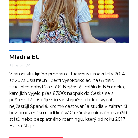
Technologie
Ekonomika a byznys
Mladí a EU
31. 5. 2024
V rámci studijního programu Erasmus+ mezi lety 2014
Kultura a sport
až 2023 uskutečnili čeští vysokoškoláci na 63 tisíc
studijních pobytů a stáží. Nejčastěji mířili do Německa,
kam jich vyjelo přes 6 300; naopak do Česka se s
počtem 12 116 příjezdů ve stejném období vydali
nejčastěji Španělé. Kromě cestování a studia v zahraničí
bez omezení si mladí lidé váží i záruky mírového soužití
států nebo bezplatného roamingu, který od roku 2017
EU zajišťuje.