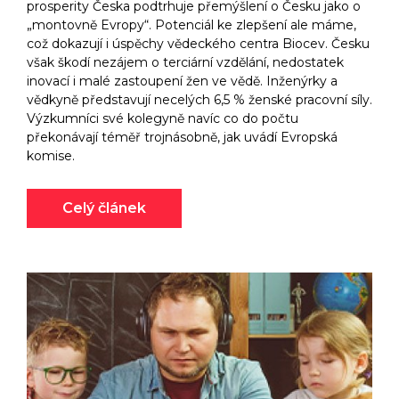
prosperity Česka podtrhuje přemýšlení o Česku jako o
„montovně Evropy“. Potenciál ke zlepšení ale máme,
což dokazují i úspěchy vědeckého centra Biocev. Česku
však škodí nezájem o terciární vzdělání, nedostatek
inovací i malé zastoupení žen ve vědě. Inženýrky a
vědkyně představují necelých 6,5 % ženské pracovní síly.
Výzkumníci své kolegyně navíc co do počtu
překonávají téměř trojnásobně, jak uvádí Evropská
komise.
Celý článek