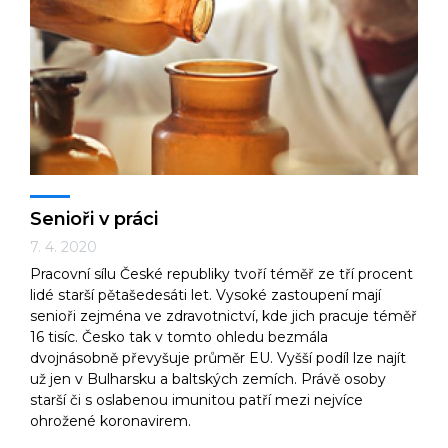
Senioři v práci
7. 4. 2020
Pracovní sílu České republiky tvoří téměř ze tří procent
lidé starší pětašedesáti let. Vysoké zastoupení mají
senioři zejména ve zdravotnictví, kde jich pracuje téměř
16 tisíc. Česko tak v tomto ohledu bezmála
dvojnásobně převyšuje průměr EU. Vyšší podíl lze najít
už jen v Bulharsku a baltských zemích. Právě osoby
starší či s oslabenou imunitou patří mezi nejvíce
ohrožené koronavirem.