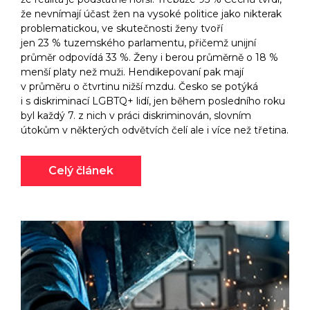
že nevnímají účast žen na vysoké politice jako nikterak
problematickou, ve skutečnosti ženy tvoří
jen 23 % tuzemského parlamentu, přičemž unijní
průměr odpovídá 33 %. Ženy i berou průměrně o 18 %
menší platy než muži. Hendikepovaní pak mají
v průměru o čtvrtinu nižší mzdu. Česko se potýká
i s diskriminací LGBTQ+ lidí, jen během posledního roku
byl každý 7. z nich v práci diskriminován, slovním
útokům v některých odvětvích čelí ale i více než třetina.
Celý článek