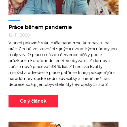
Práce během pandemie
12. 11. 2020
V první polovině roku měla pandemie koronaviru na
práci Čechů ve srovnání s jinými evropskými národy jen
malý vliv. O práci u nás do července přišly podle
průzkumu Eurofoundu jen 4 % obyvatel. Z domova
začalo nově pracovat 38 % lidí. Z hlediska kvality i
množství odvedené práce patříme k nejspokojenějším
národům evropské sedmadvacítky a méně než nás
deprese sužují jen obyvatele čtyř evropských států.
Celý článek