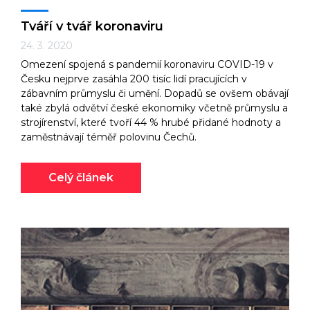
Tváří v tvář koronaviru
24. 3. 2020
Omezení spojená s pandemií koronaviru COVID-19 v
Česku nejprve zasáhla 200 tisíc lidí pracujících v
zábavním průmyslu či umění. Dopadů se ovšem obávají
také zbylá odvětví české ekonomiky včetně průmyslu a
strojírenství, které tvoří 44 % hrubé přidané hodnoty a
zaměstnávají téměř polovinu Čechů.
Celý článek