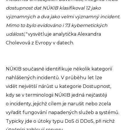
dostupnost dat NÚKIB klasifikoval 12 jako
významných a dva jako velmi významný incident.
Mimo to bylo evidováno i 73 kybernetických
událostí,“
vysvětluje analytička Alexandra
Cholevová z Evropy v datech.
NÚKIB současně identifikuje několik kategorií
nahlášených incidentů. V průběhu let lze
vidět největší nárůst u kategorie Dostupnost,
kdy se v terminologii NÚKIB jedná nejčastěji
o incidenty, jejichž cílem je narušit nebo zcela
vyřadit fungování napadených služeb a systémů.
Typicky jde o útoky typu DoS či DDoS, při nichž
útočníci zahlcují servery