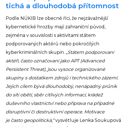
tichá a dlouhodobá přítomnost
Podle NÚKIB lze obecně říci, že nejzávažnější
kybernetické hrozby mají zahraniční původ,
zejména v souvislosti s aktivitami státem
podporovaných aktérů nebo pokročilých
kyberkriminálních skupin.
„Státem podporovaní
aktéři, často označovaní jako APT (Advanced
Persistent Threat), jsou vysoce organizované
skupiny s dostatkem zdrojů i technického zázemí.
Jejich cílem bývá dlouhodobý, nenápadný průnik
do sítí obětí, sběr citlivých informací, krádež
duševního vlastnictví nebo příprava na případné
disruptivní či destruktivní operace. Motivace
je často geopolitická,“
vysvětluje Lenka Soukupová