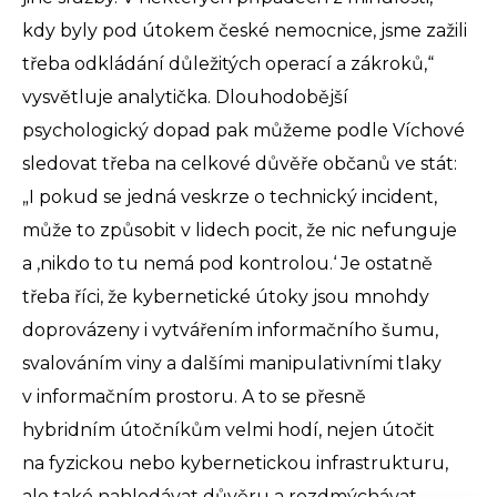
kdy byly pod útokem české nemocnice, jsme zažili
třeba odkládání důležitých operací a zákroků,“
vysvětluje analytička. Dlouhodobější
psychologický dopad pak můžeme podle Víchové
sledovat třeba na celkové důvěře občanů ve stát:
„I pokud se jedná veskrze o technický incident,
může to způsobit v lidech pocit, že nic nefunguje
a ‚nikdo to tu nemá pod kontrolou.‘ Je ostatně
třeba říci, že kybernetické útoky jsou mnohdy
doprovázeny i vytvářením informačního šumu,
svalováním viny a dalšími manipulativními tlaky
v informačním prostoru. A to se přesně
hybridním útočníkům velmi hodí, nejen útočit
na fyzickou nebo kybernetickou infrastrukturu,
ale také nahlodávat důvěru a rozdmýchávat