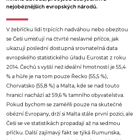
nejobéznějších evropských národů.
V žebříčku lidí trpících nadváhou nebo obezitou
se Češi umisťují na čtvrté neslavné příčce, jak
ukazují poslední dostupná srovnatelná data
evropského statistického úřadu Eurostat z roku
2014. Čechů s vyšší než ideální hmotností je 55,4
% a hůře je na tom pouze Řecko (55,5 %),
Chorvatsko (55,8 %) a Malta, kde se nad touto
hranicí nachází až 59,6 % tamního obyvatelstva.
Pokud bychom se zaměřili pouze na skutečně
obézní Evropany, drží si Malta stále první pozici, ale
Češi se ve statistikách propadají až na sedmou
příčku. Další zajímavý fakt se týká Rumunska,