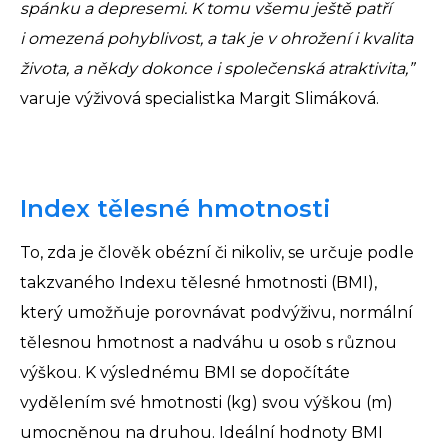
spánku a depresemi. K tomu všemu ještě patří
i omezená pohyblivost, a tak je v ohrožení i kvalita
života, a někdy dokonce i společenská atraktivita,”
varuje výživová specialistka Margit Slimáková.
Index tělesné hmotnosti
To, zda je člověk obézní či nikoliv, se určuje podle
takzvaného Indexu tělesné hmotnosti (BMI),
který umožňuje porovnávat podvýživu, normální
tělesnou hmotnost a nadváhu u osob s různou
výškou. K výslednému BMI se dopočítáte
vydělením své hmotnosti (kg) svou výškou (m)
umocněnou na druhou. Ideální hodnoty BMI