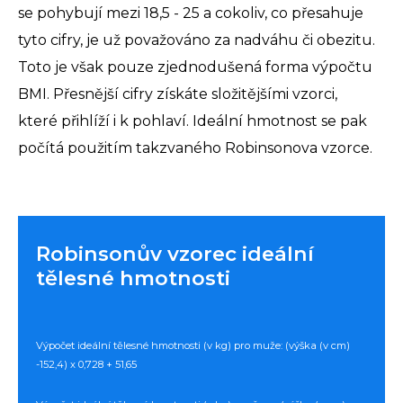
se pohybují mezi 18,5 - 25 a cokoliv, co přesahuje
tyto cifry, je už považováno za nadváhu či obezitu.
Toto je však pouze zjednodušená forma výpočtu
BMI. Přesnější cifry získáte složitějšími vzorci,
které přihlíží i k pohlaví. Ideální hmotnost se pak
počítá použitím takzvaného Robinsonova vzorce.
Robinsonův vzorec ideální
tělesné hmotnosti
Výpočet ideální tělesné hmotnosti (v kg) pro muže: (výška (v cm)
-152,4) x 0,728 + 51,65