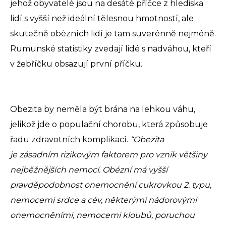
jehož obyvatelé jsou na desáté příčce z hlediska
lidí s vyšší než ideální tělesnou hmotností, ale
skutečně obézních lidí je tam suverénně nejméně.
Rumunské statistiky zvedají lidé s nadváhou, kteří
v žebříčku obsazují první příčku.
Obezita by neměla být brána na lehkou váhu,
jelikož jde o populační chorobu, která způsobuje
řadu zdravotních komplikací.
“Obezita
je zásadním rizikovým faktorem pro vznik většiny
nejběžnějších nemocí. Obézní má vyšší
pravděpodobnost onemocnění cukrovkou 2. typu,
nemocemi srdce a cév, některými nádorovými
onemocněními, nemocemi kloubů, poruchou