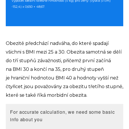
Výpočet ideální tělesné hmotnosti (v kg) pro ženy: (výška (v cm)
-152,4) x 0,650 + 48,67.
Obezitě předchází nadváha, do které spadají
všichni s BMI mezi 25 a 30. Obezita samotná se dělí
do tří stupňů závažnosti, přičemž první začíná
na BMI 30 a končí na 35, pro druhý stupeň
je hraniční hodnotou BMI 40 a hodnoty vyšší než
čtyřicet jsou považovány za obezitu třetího stupně,
které se také říká morbidní obezita.
For accurate calculation, we need some basic
info about you