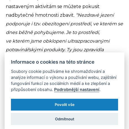
nastaveným aktivitám se můžete pokusit
nadbytečné hmotnosti zbavit.
“Nezdravé jezení
podporuje i tzv. obezitogení prostředí, ve kterém se
dnes běžně pohybujeme. Je to prostředí,
ve kterém jsme obklopeni ultrazpracovanými
potravinářskými produkty. Ty jsou zpravidla
nezdravé, levné, a pro někoho dokonce návykové.
Informace o cookies na této stránce
Pohyb je superprospěšný a moc ho doporučuji, ale
Soubory cookie používáme ke shromažďování a
nezdravé jídlo - tedy jeho nepříznivý metabolický
analýze informací o výkonu a používání webu, zajištění
fungování funkcí ze sociálních médií a ke zlepšení a
vliv - nelze vyběhat. Základem zdravé výživy úplně
přizpůsobení obsahu.
Podrobnější nastavení
.
každého, a tedy i obézních, jsou skutečné potraviny
a jídla z nich. Skutečné potraviny dodávají živiny
Povolit vše
a sytí, a proto se jimi nepřejídáme. K podpoře zdraví
a zdravé postavy je pak ještě třeba výživu podpořit
Odmítnout
dostatkem spánku a pohybu, pobytem