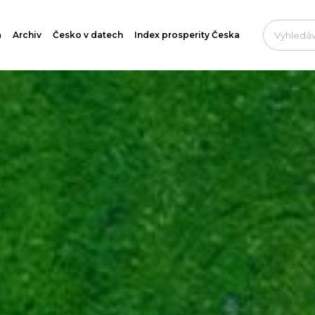
a
Archiv
Česko v datech
Index prosperity Česka