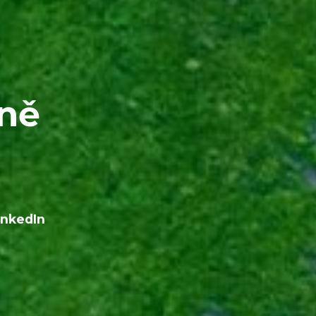
ině
inkedIn