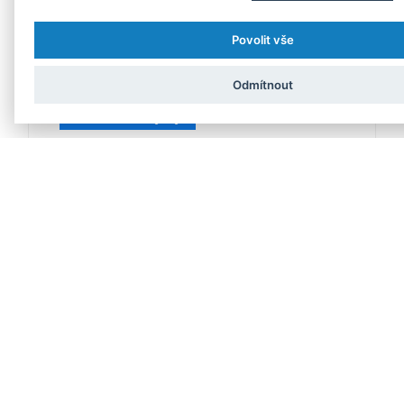
Povolit vše
Odmítnout
Ekonomika a byznys
Zaostávání Evropy za USA
4. 8. 2026