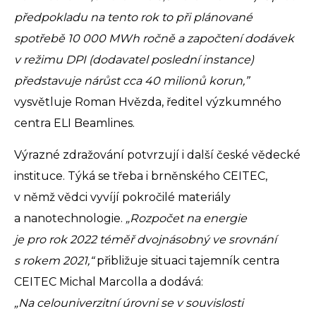
předpokladu na tento rok to při plánované
spotřebě 10 000 MWh ročně a započtení dodávek
v režimu DPI (dodavatel poslední instance)
představuje nárůst cca 40 milionů korun,”
vysvětluje Roman Hvězda, ředitel výzkumného
centra ELI Beamlines.
Výrazné zdražování potvrzují i další české vědecké
instituce. Týká se třeba i brněnského CEITEC,
v němž vědci vyvíjí pokročilé materiály
a nanotechnologie.
„Rozpočet na energie
je pro rok 2022 téměř dvojnásobný ve srovnání
s rokem 2021,“
přibližuje situaci tajemník centra
CEITEC Michal Marcolla a dodává:
„Na celouniverzitní úrovni se v souvislosti