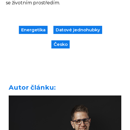
se životním prostředím.
energetika
datové jednohubky
česko
Autor článku: