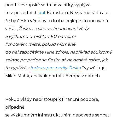
podíl z evropské sedmadvacítky, vyplývá
to z posledních
dat
Eurostatu. Neznamená to ale,
že by česká věda byla druhá nejlépe financovaná
v EU.
„Česko se sice ve financování vědy
a výzkumu umístilo v EU na velmi
lichotivém místě, pokud nicméně
do něj započítáme i jiné zdroje, například soukromý
sektor, propadne se Česko až na desáté místo, jak
to vyplývá z
Indexu prosperity Česka
,”
vysvětluje
Milan Mařík, analytik portálu Evropa v datech.
Pokud vlády nepřistoupí k finanční podpoře,
případně
se výzkumným infrastrukturám nepovede sehnat