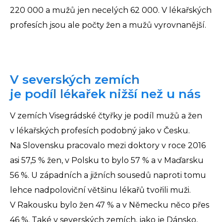
220 000 a mužů jen necelých 62 000. V lékařských
profesích jsou ale počty žen a mužů vyrovnanější.
V severských zemích
je podíl lékařek nižší než u nás
V zemích Visegrádské čtyřky je podíl mužů a žen
v lékařských profesích podobný jako v Česku.
Na Slovensku pracovalo mezi doktory v roce 2016
asi 57,5 % žen, v Polsku to bylo 57 % a v Maďarsku
56 %. U západních a jižních sousedů naproti tomu
lehce nadpoloviční většinu lékařů tvořili muži.
V Rakousku bylo žen 47 % a v Německu něco přes
46 %. Také v severských zemích, jako je Dánsko,