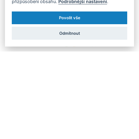
přizpůsobení obsahu.
Podrobnější nastavení
.
Povolit vše
Odmítnout
datové jednohubky
pracovní trh
zdraví