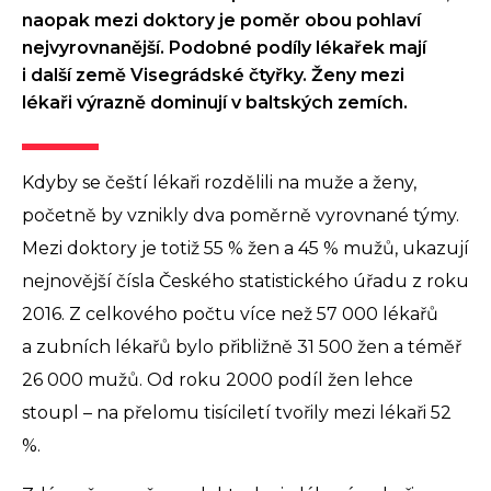
naopak mezi doktory je poměr obou pohlaví
nejvyrovnanější. Podobné podíly lékařek mají
i další země Visegrádské čtyřky. Ženy mezi
lékaři výrazně dominují v baltských zemích.
Kdyby se čeští lékaři rozdělili na muže a ženy,
početně by vznikly dva poměrně vyrovnané týmy.
Mezi doktory je totiž 55 % žen a 45 % mužů, ukazují
nejnovější čísla Českého statistického úřadu z roku
2016. Z celkového počtu více než 57 000 lékařů
a zubních lékařů bylo přibližně 31 500 žen a téměř
26 000 mužů. Od roku 2000 podíl žen lehce
stoupl – na přelomu tisíciletí tvořily mezi lékaři 52
%.