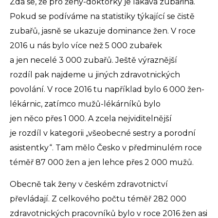
Zdá se, že pro ženy-doktorky je lákavá zubařina.
Pokud se podíváme na statistiky týkající se čistě
zubařů, jasně se ukazuje dominance žen. V roce
2016 u nás bylo více než 5 000 zubařek
a jen necelé 3 000 zubařů. Ještě výraznější
rozdíl pak najdeme u jiných zdravotnických
povolání. V roce 2016 tu například bylo 6 000 žen-
lékárnic, zatímco mužů-lékárníků bylo
jen něco přes 1 000. A zcela nejviditelnější
je rozdíl v kategorii „všeobecné sestry a porodní
asistentky“. Tam mělo Česko v předminulém roce
téměř 87 000 žen a jen lehce přes 2 000 mužů.
Obecně tak ženy v českém zdravotnictví
převládají. Z celkového počtu téměř 282 000
zdravotnických pracovníků bylo v roce 2016 žen asi