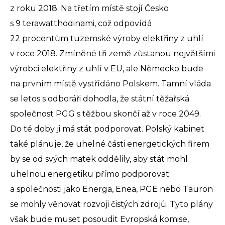
z roku 2018. Na třetím místě stojí Česko
s 9 terawatthodinami, což odpovídá
22 procentům tuzemské výroby elektřiny z uhlí
v roce 2018. Zmíněné tři země zůstanou největšími
výrobci elektřiny z uhlí v EU, ale Německo bude
na prvním místě vystřídáno Polskem. Tamní vláda
se letos s odboráři dohodla, že státní těžařská
společnost PGG s těžbou skončí až v roce 2049.
Do té doby ji má stát podporovat. Polský kabinet
také plánuje, že uhelné části energetických firem
by se od svých matek oddělily, aby stát mohl
uhelnou energetiku přímo podporovat
a společnosti jako Energa, Enea, PGE nebo Tauron
se mohly věnovat rozvoji čistých zdrojů. Tyto plány
však bude muset posoudit Evropská komise,