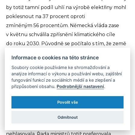
by totiž tamní podíl uhlí na výrobě elektřiny mohl
poklesnout na 37 procent oproti
zmíněným 56 procentům. Německá vláda zase
v květnu schválila zpřísnění klimatického cíle
do roku 2030. Původně se počítalo s tím, že země
sníží své emise skleníkových plynů o 55 procent
Informace o cookies na této stránce
ve srovnání s rokem 1990. Nově ale bude usilovat
Soubory cookie používáme ke shromažďování a
o 65procentní snížení. To by mohlo urychlit i tamní
analýze informací o výkonu a používání webu, zajištění
odchod od uhlí, který je zatím naplánován na rok
fungování funkcí ze sociálních médií a ke zlepšení a
přizpůsobení obsahu.
Podrobnější nastavení
.
2038. Nová vládní koalice už ve své koaliční
smlouvě uvedla, že počítá s rokem 2030. Také
Povolit vše
v Česku doporučila uhelná komise odchod od uhlí
k roku 2038. Babišova vláda však toto doporučení
Odmítnout
vzala pouze na vědomí a o žádném datu
nehlasovala. Řada ministrů totiž preferovala