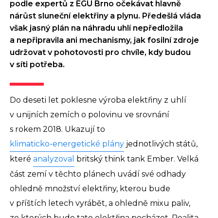
podle expertů z EGÚ Brno očekávat hlavně
nárůst sluneční elektřiny a plynu. Předešlá vláda
však jasný plán na náhradu uhlí nepředložila
a nepřipravila ani mechanismy, jak fosilní zdroje
udržovat v pohotovosti pro chvíle, kdy budou
v síti potřeba.
Do deseti let poklesne výroba elektřiny z uhlí
v unijních zemích o polovinu ve srovnání
s rokem 2018. Ukazují to
klimaticko-energetické plány
jednotlivých států,
které
analyzoval
britský think tank Ember. Velká
část zemí v těchto plánech uvádí své odhady
ohledně množství elektřiny, kterou bude
v příštích letech vyrábět, a ohledně mixu paliv,
ze kterých bude tato elektřina pocházet. Realita