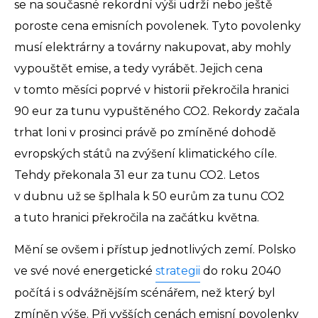
se na současné rekordní výši udrží nebo ještě
poroste cena emisních povolenek. Tyto povolenky
musí elektrárny a továrny nakupovat, aby mohly
vypouštět emise, a tedy vyrábět. Jejich cena
v tomto měsíci poprvé v historii překročila hranici
90 eur za tunu vypuštěného CO2. Rekordy začala
trhat loni v prosinci právě po zmíněné dohodě
evropských států na zvýšení klimatického cíle.
Tehdy překonala 31 eur za tunu CO2. Letos
v dubnu už se šplhala k 50 eurům za tunu CO2
a tuto hranici překročila na začátku května.
Mění se ovšem i přístup jednotlivých zemí. Polsko
ve své nové energetické
strategii
do roku 2040
počítá i s odvážnějším scénářem, než který byl
zmíněn výše. Při vyšších cenách emisní povolenky