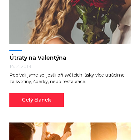
Technologie
Ekonomika a byznys
Útraty na Valentýna
14. 2. 2019
Podívali jsme se, jestli při svátcích lásky více utrácíme
Kultura a sport
za květiny, šperky, nebo restaurace.
Celý článek