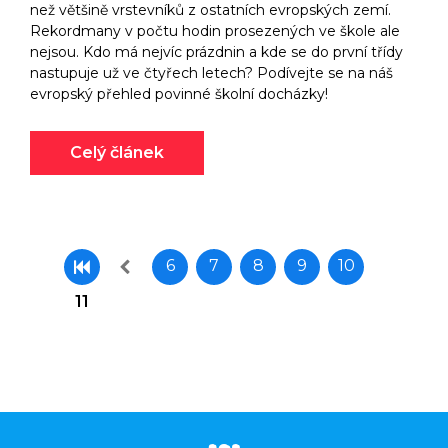
než většině vrstevníků z ostatních evropských zemí.
Rekordmany v počtu hodin prosezených ve škole ale
nejsou. Kdo má nejvíc prázdnin a kde se do první třídy
nastupuje už ve čtyřech letech? Podívejte se na náš
evropský přehled povinné školní docházky!
Celý článek
6
7
8
9
10
11