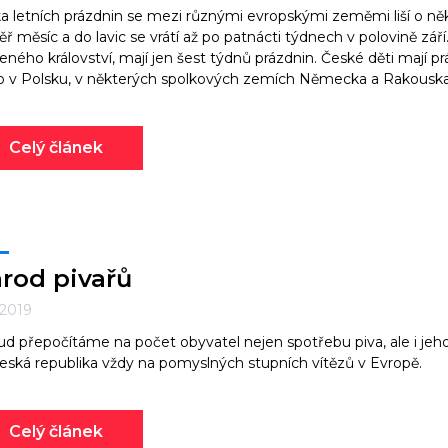
a letních prázdnin se mezi různými evropskými zeměmi liší o něko
ř měsíc a do lavic se vrátí až po patnácti týdnech v polovině září
eného království, mají jen šest týdnů prázdnin. České děti mají
 v Polsku, v některých spolkových zemích Německa a Rakouska j
Celý článek
rod pivařů
. 2019
d přepočítáme na počet obyvatel nejen spotřebu piva, ale i jeho 
eská republika vždy na pomyslných stupních vítězů v Evropě.
Celý článek