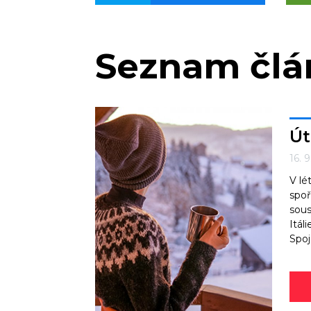
Seznam čl
Út
16. 
V lé
spoř
sous
Itál
Spoj