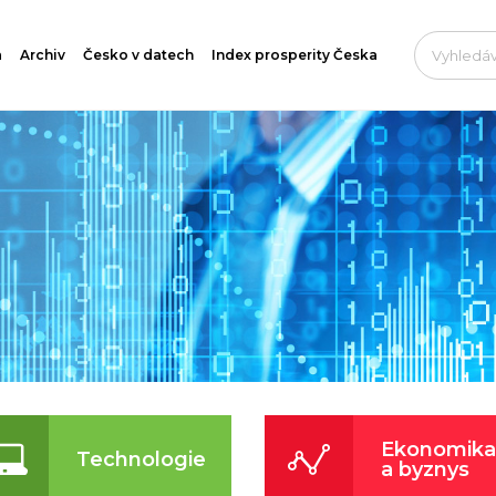
a
Archiv
Česko v datech
Index prosperity Česka
Ekonomika
Technologie
a byznys