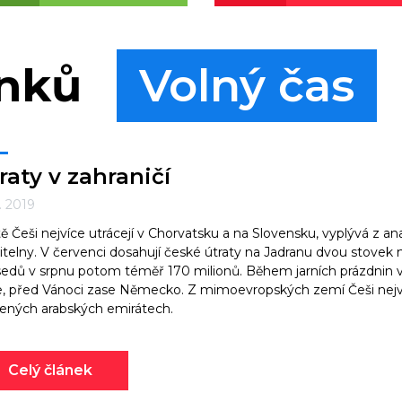
ánků
Volný čas
raty v zahraničí
9. 2019
tě Češi nejvíce utrácejí v Chorvatsku a na Slovensku, vyplývá z a
itelny. V červenci dosahují české útraty na Jadranu dvou stovek 
edů v srpnu potom téměř 170 milionů. Během jarních prázdnin v
ie, před Vánoci zase Německo. Z mimoevropských zemí Češi nejví
ených arabských emirátech.
Celý článek