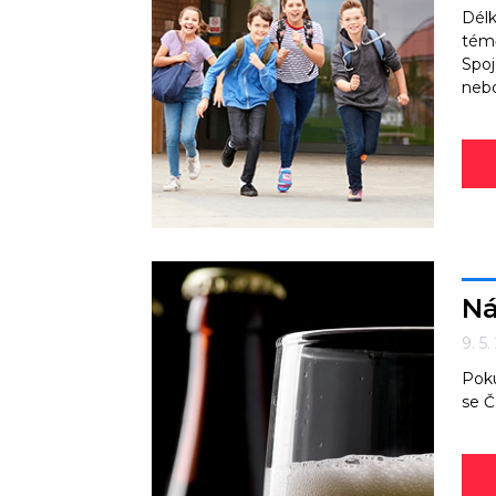
Délk
témě
Spoj
nebo
Ná
9. 5
Poku
se Č