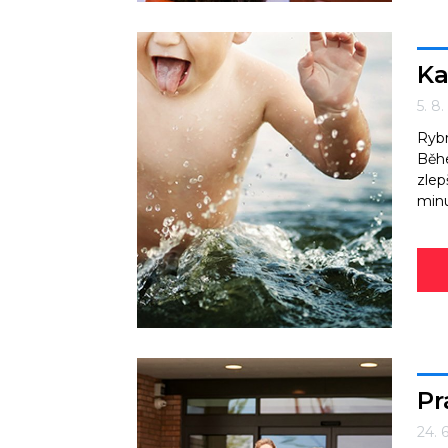
Ka
5. 8
Rybn
Běhe
zlep
minul
Pr
24. 