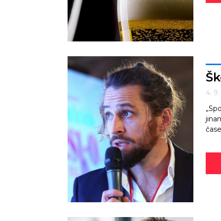
Šk
4. 9
„Spo
jina
čase