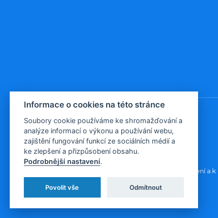
Informace o cookies na této stránce
Soubory cookie používáme ke shromažďování a
analýze informací o výkonu a používání webu,
© 2026, Evropa v datech
zajištění fungování funkcí ze sociálních médií a
ke zlepšení a přizpůsobení obsahu.
Podrobnější nastavení
.
Všechna data poskytujeme volně ke stažení a k 
Povolit vše
Odmítnout