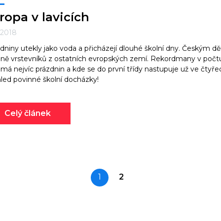
ropa v lavicích
. 2018
dniny utekly jako voda a přicházejí dlouhé školní dny. Českým dě
ině vrstevníků z ostatních evropských zemí. Rekordmany v počtu
má nejvíc prázdnin a kde se do první třídy nastupuje už ve čtyř
led povinné školní docházky!
Celý článek
1
2