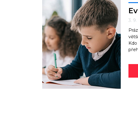
Ev
3. 9
Práz
větš
Kdo 
přeh