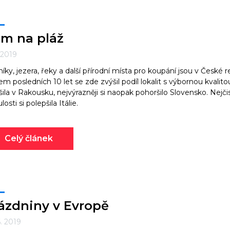
m na pláž
. 2019
íky, jezera, řeky a další přírodní místa pro koupání jsou v České r
m posledních 10 let se zde zvýšil podíl lokalit s výbornou kvalito
šila v Rakousku, nejvýrazněji si naopak pohoršilo Slovensko. Nejči
osti si polepšila Itálie.
Celý článek
ázdniny v Evropě
6. 2019