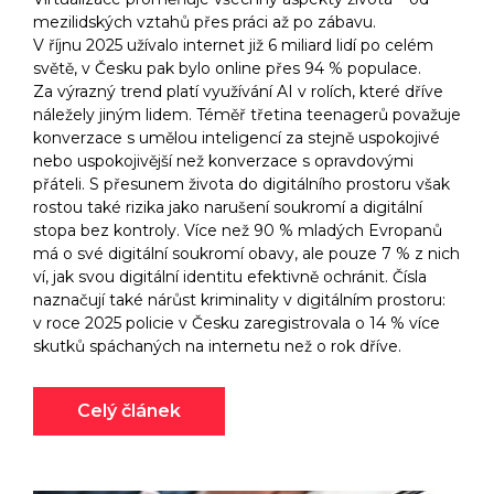
mezilidských vztahů přes práci až po zábavu.
V říjnu 2025 užívalo internet již 6 miliard lidí po celém
světě, v Česku pak bylo online přes 94 % populace.
Za výrazný trend platí využívání AI v rolích, které dříve
náležely jiným lidem. Téměř třetina teenagerů považuje
konverzace s umělou inteligencí za stejně uspokojivé
nebo uspokojivější než konverzace s opravdovými
přáteli. S přesunem života do digitálního prostoru však
rostou také rizika jako narušení soukromí a digitální
stopa bez kontroly. Více než 90 % mladých Evropanů
má o své digitální soukromí obavy, ale pouze 7 % z nich
ví, jak svou digitální identitu efektivně ochránit. Čísla
naznačují také nárůst kriminality v digitálním prostoru:
v roce 2025 policie v Česku zaregistrovala o 14 % více
skutků spáchaných na internetu než o rok dříve.
Celý článek