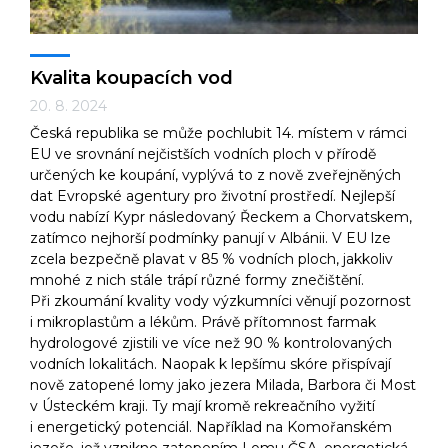
Kvalita koupacích vod
20. 8. 2024
Česká republika se může pochlubit 14. místem v rámci
EU ve srovnání nejčistších vodních ploch v přírodě
určených ke koupání, vyplývá to z nově zveřejněných
dat Evropské agentury pro životní prostředí. Nejlepší
vodu nabízí Kypr následovaný Řeckem a Chorvatskem,
zatímco nejhorší podmínky panují v Albánii. V EU lze
zcela bezpečně plavat v 85 % vodních ploch, jakkoliv
mnohé z nich stále trápí různé formy znečištění.
Při zkoumání kvality vody výzkumníci věnují pozornost
i mikroplastům a lékům. Právě přítomnost farmak
hydrologové zjistili ve více než 90 % kontrolovaných
vodních lokalitách. Naopak k lepšímu skóre přispívají
nově zatopené lomy jako jezera Milada, Barbora či Most
v Ústeckém kraji. Ty mají kromě rekreačního vyžití
i energetický potenciál. Například na Komořanském