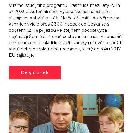
V rámci studijního programu Erasmus+ mezi lety 2014
až 2023 uskutečnili čeští vysokoškoláci na 63 tisíc
studijních pobytů a stáží. Nejčastěji mířili do Německa,
kam jich vyjelo přes 6 300; naopak do Česka se s
počtem 12 116 příjezdů ve stejném období vydali
nejčastěji Španělé. Kromě cestování a studia v zahraničí
bez omezení si mladí lidé váží i záruky mírového soužití
států nebo bezplatného roamingu, který od roku 2017
EU zajišťuje.
Celý článek