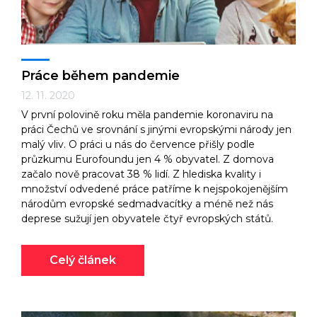
Práce během pandemie
12. 11. 2020
V první polovině roku měla pandemie koronaviru na
práci Čechů ve srovnání s jinými evropskými národy jen
malý vliv. O práci u nás do července přišly podle
průzkumu Eurofoundu jen 4 % obyvatel. Z domova
začalo nově pracovat 38 % lidí. Z hlediska kvality i
množství odvedené práce patříme k nejspokojenějším
národům evropské sedmadvacítky a méně než nás
deprese sužují jen obyvatele čtyř evropských států.
Celý článek