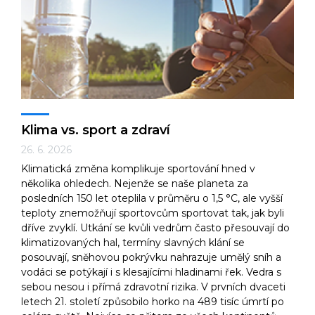
Technologie
Ekonomika a byznys
Klima vs. sport a zdraví
26. 6. 2026
Klimatická změna komplikuje sportování hned v
Kultura a sport
několika ohledech. Nejenže se naše planeta za
posledních 150 let oteplila v průměru o 1,5 °C, ale vyšší
teploty znemožňují sportovcům sportovat tak, jak byli
dříve zvyklí. Utkání se kvůli vedrům často přesouvají do
klimatizovaných hal, termíny slavných klání se
posouvají, sněhovou pokrývku nahrazuje umělý sníh a
vodáci se potýkají i s klesajícími hladinami řek. Vedra s
sebou nesou i přímá zdravotní rizika. V prvních dvaceti
letech 21. století způsobilo horko na 489 tisíc úmrtí po