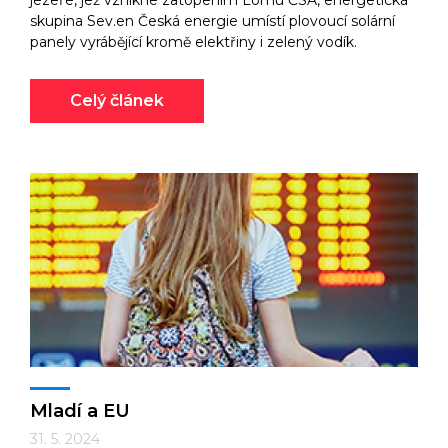
jezeře, jež vznikne zatopením Lomu ČSA, energetická
skupina Sev.en Česká energie umístí plovoucí solární
panely vyrábějící kromě elektřiny i zelený vodík.
Celý článek
Mladí a EU
31. 5. 2024