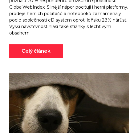
přiznalo 70 % respondentů průzkumu společnosti
GlobalWebIndex. Silnější nápor pociťují i herní platformy,
prodeje herních počítačů a notebooků zaznamenaly
podle společnosti eD system oproti loňsku 28% nárůst.
Vyšší návštěvnost hlásí také stránky s lechtivým
obsahem.
Celý článek