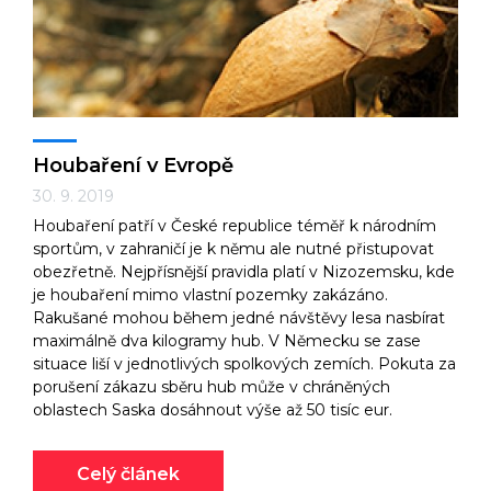
Houbaření v Evropě
30. 9. 2019
Houbaření patří v České republice téměř k národním
sportům, v zahraničí je k němu ale nutné přistupovat
obezřetně. Nejpřísnější pravidla platí v Nizozemsku, kde
je houbaření mimo vlastní pozemky zakázáno.
Rakušané mohou během jedné návštěvy lesa nasbírat
maximálně dva kilogramy hub. V Německu se zase
situace liší v jednotlivých spolkových zemích. Pokuta za
porušení zákazu sběru hub může v chráněných
oblastech Saska dosáhnout výše až 50 tisíc eur.
Celý článek