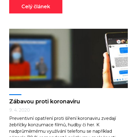
Celý článek
Zábavou proti koronaviru
9. 4. 2020
Preventivní opatření proti šíření koronaviru zvedají
žebříčky konzumace filmů, hudby či her. K
nadprůměrnému využívání telefonu se například